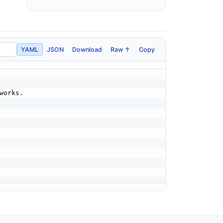
YAML
JSON
Download
Raw ↑
Copy