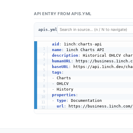
API ENTRY FROM APIS.YML
apis.yml
aid
:
 1inch
:
charts
-
name
:
description
:
humanURL
:
 https
:
baseURL
:
 https
:
tags
:
-
-
-
properties
:
-
type
:
 Documentation

url
:
 https
: